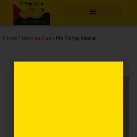
Home
/
Merchandise
/ Pin Klomp Meske